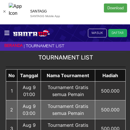
Download
×
SANTAGG
SANTAGG Mobile App
MASUK
DAFTAR
BERANDA
TOURNAMENT LIST
TOURNAMENT LIST
No
Tanggal
Nama Tournament
Hadiah
Aug 9
Tournament Gratis
1
500.000
01:00
semua Pemain
Aug 9
Tournament Gratis
2
500.000
03:00
semua Pemain
Aug 9
Tournament Gratis
3
500.000