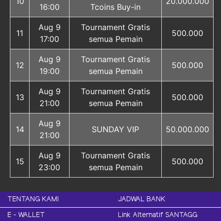
10
20.000.000
16:00
Tcoins Buy-in
Aug 9
Tournament Gratis
11
500.000
17:00
semua Pemain
Aug 9
Tournament Gratis
12
500.000
19:00
semua Pemain
Aug 9
Tournament Gratis
13
500.000
21:00
semua Pemain
Aug 9
14
SUNDAY VIP
50.000.000
21:00
Aug 9
Tournament Gratis
15
500.000
23:00
semua Pemain
TENTANG KAMI
JADWAL BANK
E - WALLET
Link Alternatif SANTAGG